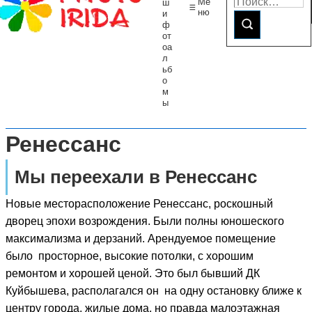
Ме
ш
ню
и
ф
от
оа
л
ьб
о
м
ы
Ренессанс
Мы переехали в Ренессанс
Новые месторасположение Ренессанс, роскошный
дворец эпохи возрождения. Были полны юношеского
максимализма и дерзаний. Арендуемое помещение
было просторное, высокие потолки, с хорошим
ремонтом и хорошей ценой. Это был бывший ДК
Куйбышева, располагался он на одну остановку ближе к
центру города, жилые дома, но правда малоэтажная