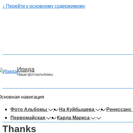
↓ Перейти к основному содержимому
Ирида
Наши фотоальбомы
Основная навигация
Фото Альбомы
На Куйбышева
Ренессанс
Первомайская
Карла Маркса
Thanks