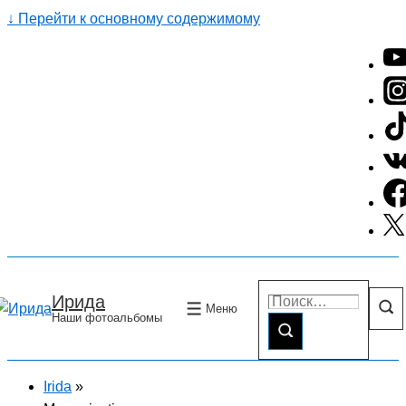
↓ Перейти к основному содержимому
Поиск по:
Ирида
Меню
Наши фотоальбомы
Irida
»