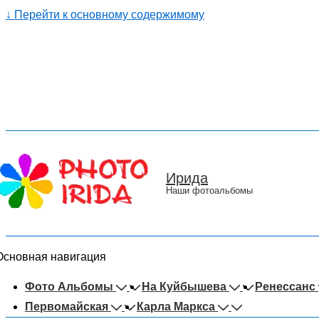
↓ Перейти к основному содержимому
Ирида
Наши фотоальбомы
Основная навигация
Фото Альбомы
На Куйбышева
Ренессанс
Первомайская
Карла Маркса