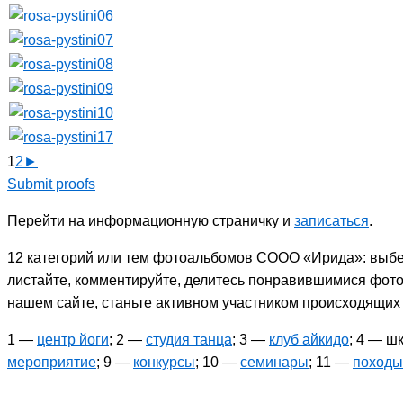
1
2
►
Submit proofs
Перейти на информационную страничку и
записаться
.
12 категорий или тем фотоальбомов СООО «Ирида»: выбер
листайте, комментируйте, делитесь понравившимися фото
нашем сайте, станьте активном участником происходящи
1 —
центр йоги
; 2 —
студия танца
; 3 —
клуб айкидо
; 4 — 
мероприятие
; 9 —
конкурсы
; 10 —
семинары
; 11 —
походы