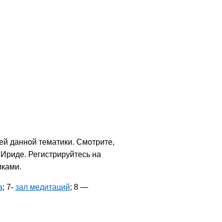
й данной тематики. Смотрите,
 Ириде. Регистрируйтесь на
мками.
а
; 7-
зал медитаций
; 8 —